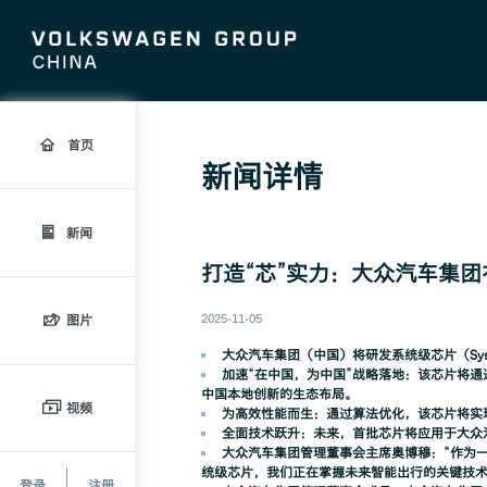
首页
新闻详情
新闻
打造“芯”实力：大众汽车集
2025-11-05
图片
大众汽车集团（中国）将研发系统级芯片（Syst
加速“在中国，为中国”战略落地：该芯片将通
中国本地创新的生态布局。
视频
为高效性能而生：通过算法优化，该芯片将实
全面技术跃升：未来，首批芯片将应用于大众
大众汽车集团管理董事会主席奥博穆：“作为
统级芯片，我们正在掌握未来智能出行的关键技术
登录
注册