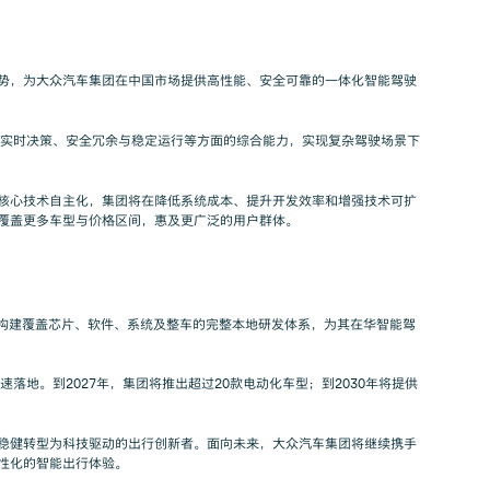
势，为大众汽车集团在中国市场提供高性能、安全可靠的一体化智能驾驶
中的实时决策、安全冗余与稳定运行等方面的综合能力，实现复杂驾驶场景下
核心技术自主化，集团将在降低系统成本、提升开发效率和增强技术可扩
覆盖更多车型与价格区间，惠及更广泛的用户群体。
将构建覆盖芯片、软件、系统及整车的完整本地研发体系，为其在华智能驾
落地。到2027年，集团将推出超过20款电动化车型；到2030年将提供
稳健转型为科技驱动的出行创新者。面向未来，大众汽车集团将继续携手
性化的智能出行体验。