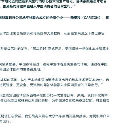
生产本地化迈向塑造未来出行的核心技术研发本地化。自研系统级芯片项目
、更流畅的驾驶体验融入中国消费者的日常出行。”
国智驾科技公司地平线联合成立的合资企业——酷睿程（CARIZON），将
够实时处理来自摄像头和传感器的大量数据，从而在复杂路况下做出更安
研系统级芯片的发布，“第二阶段”正式开启，集团将进一步强化本土智驾全
领域夯实创新根基。中国市场在这一进程中发挥着至关重要的作用。通过在中国
集团全球创新的重要策源地。”
为中国’ 战略的落地，从生产本地化迈向塑造未来出行的核心技术研发本地化。自
将更智能、更安全、更流畅的驾驶体验融入中国消费者的日常出行。”
步，也标志着集团在华智驾领域研发能力的一次重要跃升。未来，我们不仅将持
进一步优化高级驾驶辅助系统的表现，为中国消费者带来更加智能、可靠和普
长期信任与承诺。我们很高兴能与大众汽车集团及品牌携手，为更多用户带
常出行。”