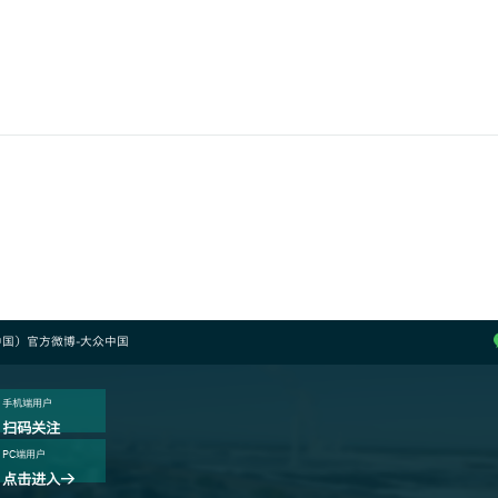
国）官方微博-大众中国
手机端用户
扫码关注
PC端用户
点击进入→