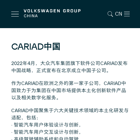
CN
CARIAD中国
2022年4月，大众汽车集团旗下软件公司CARIAD发布
中国战略，正式宣布在北京成立中国子公司。
作为CARIAD在欧洲之外的第一家子公司，CARIAD中
国致力于为集团在中国市场提供本土化创新软件产品
以及相关数字化服务。
CARIAD中国聚焦于六大关键技术领域的本土化研发与
适配，包括：
• 智能汽车用户体验设计与创新，
• 智能汽车用户交互设计与创新，
• 高级驾驶辅助系统和自动驾驶，