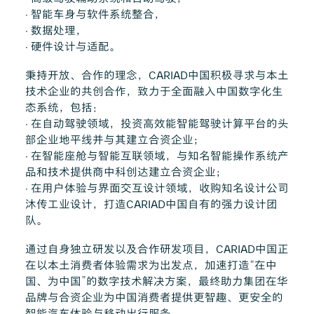
• 智能车身与软件系统整合，
• 数据处理，
• 硬件设计与适配。
秉持开放、合作的理念，CARIAD中国积极寻求与本土
技术企业的共创合作，致力于全面融入中国数字化生
态系统，包括：
• 在自动驾驶领域，投资高效能智能驾驶计算平台的头
部企业地平线并与其建立合资企业；
• 在智能座舱与智能互联领域，与知名智能操作系统产
品和技术提供商中科创达建立合资企业；
• 在用户体验与界面交互设计领域，收购知名设计公司
沐传工业设计，打造CARIAD中国自有的强力设计团
队。
通过自身独立研发以及合作研发项目，CARIAD中国正
在以本土消费者体验需求为出发点，加速打造“在中
国、为中国”的数字技术解决方案，最终助力集团在华
品牌与合资企业为中国消费者提供更智趣、更安全的
智能汽车体验与移动出行服务。