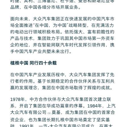
时捷、宾利、兰博基尼、杜卡迪、曼恩和斯堪尼亚等
品牌，在中国各细分市场开展业务。
面向未来，大众汽车集团正在快速发展的中国汽车市
场全面推进“在中国，为中国”战略转型，在充满活力
的电动出行领域积极布局。依托强大、富有前瞻性的
产品与技术，集团致力于巩固其中国市场第一外资车
企的地位，并在智能网联汽车时代发挥引领作用，携
手中国汽车产业共塑未来出行。
植根中国 同行四十余载
在中国汽车产业发展历程中，大众汽车集团发挥了先
行者的作用。基于长期稳定的合作伙伴关系与互利共
赢的发展理念，集团在中国市场取得了辉煌的成就。
1978年，中方合作伙伴与大众汽车集团首次建立联
系，开启了集团在华成功篇章的序幕。1984年，上汽
大众汽车有限公司
奠基，成为集团在中国的首家合
（1）
资企业，也为集团长期扎根中国市场奠定了坚实基
础。1991年，一汽-大众汽车有限公司成立。在两大