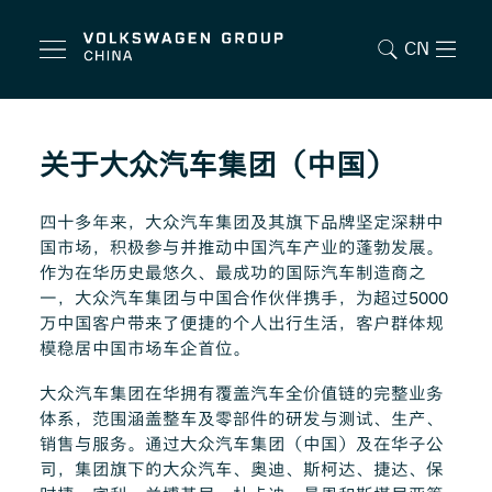
CN
关于大众汽车集团（中国）
四十多年来，大众汽车集团及其旗下品牌坚定深耕中
国市场，积极参与并推动中国汽车产业的蓬勃发展。
作为在华历史最悠久、最成功的国际汽车制造商之
一，大众汽车集团与中国合作伙伴携手，为超过5000
万中国客户带来了便捷的个人出行生活，客户群体规
模稳居中国市场车企首位。
大众汽车集团在华拥有覆盖汽车全价值链的完整业务
体系，范围涵盖整车及零部件的研发与测试、生产、
销售与服务。通过大众汽车集团（中国）及在华子公
司，集团旗下的大众汽车、奥迪、斯柯达、捷达、保