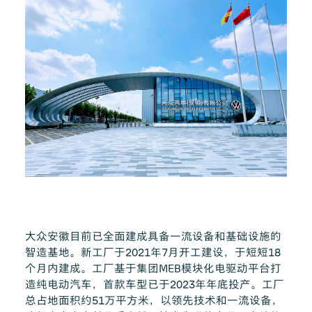
大众安徽目前已全面建成具备一流设备和基础设施的
智造基地。新工厂于2021年7月开工建设，于短短18
个月内建成。工厂基于集团MEB模块化电驱动平台打
造纯电动汽车，首款车型已于2023年年底投产。工厂
总占地面积约51万平方米，以领先技术和一流设备，