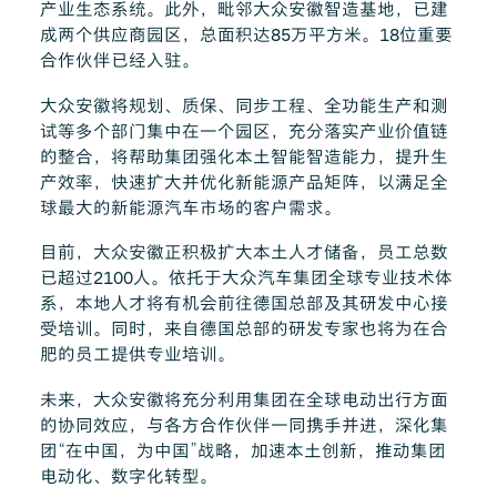
产业生态系统。此外，毗邻大众安徽智造基地，已建
成两个供应商园区，总面积达85万平方米。18位重要
合作伙伴已经入驻。
大众安徽将规划、质保、同步工程、全功能生产和测
试等多个部门集中在一个园区，充分落实产业价值链
的整合，将帮助集团强化本土智能智造能力，提升生
产效率，快速扩大并优化新能源产品矩阵，以满足全
球最大的新能源汽车市场的客户需求。
目前，大众安徽正积极扩大本土人才储备，员工总数
已超过2100人。依托于大众汽车集团全球专业技术体
系，本地人才将有机会前往德国总部及其研发中心接
受培训。同时，来自德国总部的研发专家也将为在合
肥的员工提供专业培训。
未来，大众安徽将充分利用集团在全球电动出行方面
的协同效应，与各方合作伙伴一同携手并进，深化集
团“在中国，为中国”战略，加速本土创新，推动集团
电动化、数字化转型。