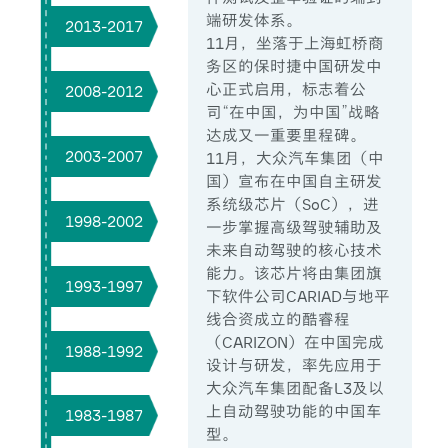
端研发体系。
2013-2017
11月，坐落于上海虹桥商
务区的保时捷中国研发中
心正式启用，标志着公
2008-2012
司“在中国，为中国”战略
达成又一重要里程碑。
2003-2007
11月，大众汽车集团（中
国）宣布在中国自主研发
系统级芯片（SoC），进
1998-2002
一步掌握高级驾驶辅助及
未来自动驾驶的核心技术
能力。该芯片将由集团旗
1993-1997
下软件公司CARIAD与地平
线合资成立的酷睿程
（CARIZON）在中国完成
1988-1992
设计与研发，率先应用于
大众汽车集团配备L3及以
上自动驾驶功能的中国车
1983-1987
型。