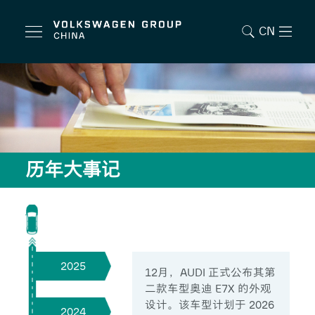
CN
历年大事记
2025
12月，AUDI 正式公布其第
二款车型奥迪 E7X 的外观
设计。该车型计划于 2026
2024